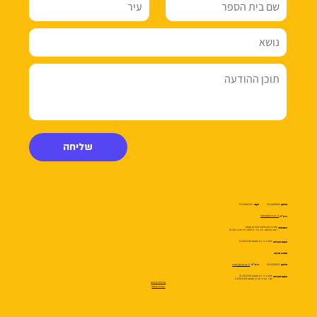
שליחה
03-5480232
03-6460800
טלפון:
פקס:
sherut@cet.ac.il
דוא״ל:
המרכז לטכנולוגיה חינוכית (מטח)
כתובתינו:
רחוב קלאוזנר 16, ת.ד. 36513, תל אביב 61394
ימים א׳-ה׳ בין השעות 16:00-8:00
שעות פעילות:
תמיכה טכנית:
webs@cet.ac.il
03-6200622
טלפון:
דוא״ל:
ימים א׳-ה׳ בין השעות 21:00-8:00
שעות פעילות:
יום ו׳ וערבי חג בין השעות 13:00-8:00
מדיניות פרטיות
הצהרת נגישות