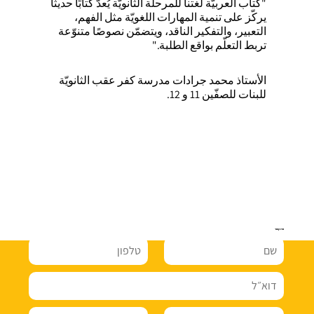
"كتاب العربيّة لغتنا للمرحلة الثانويّة يُعدّ كتابًا حديثًا
يركّز على تنمية المهارات اللغويّة مثل الفهم،
التعبير، والتفكير الناقد، ويتضمّن نصوصًا متنوّعة
تربط التعلّم بواقع الطلبة."
الأستاذ محمد جرادات مدرسة كفر عقب الثانويّة
للبنات للصفّين 11 و 12.
צרו קשר