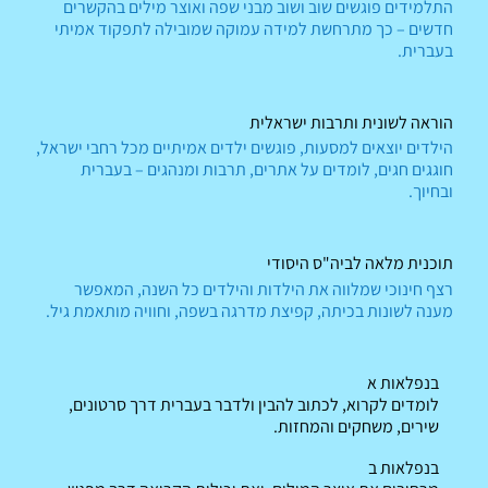
התלמידים
פוגשים
שוב
ושוב
מבני
שפה
ואוצר
מילים
בהקשרים
חדשים
–
כך
מתרחשת
למידה
עמוקה
שמובילה
לתפקוד
אמיתי
בעברית.
הוראה לשונית ותרבות ישראלית
הילדים
יוצאים
למסעות,
פוגשים
ילדים
אמיתיים
מכל
רחבי
ישראל,
חוגגים
חגים,
לומדים
על
אתרים,
תרבות
ומנהגים
–
בעברית
ובחיוך.
תוכנית מלאה לביה"ס היסודי
רצף
חינוכי
שמלווה
את
הילדות
והילדים
כל
השנה,
המאפשר
מענה
לשונות
בכיתה,
קפיצת
מדרגה
בשפה,
וחוויה
מותאמת
גיל.
בנפלאות א
לומדים לקרוא, לכתוב להבין ולדבר בעברית דרך סרטונים,
שירים, משחקים והמחזות.
בנפלאות ב