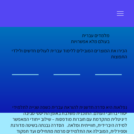
מלמדים עברית
בעולם מלא אפשרויות
הכירו את המוצרים המובילים ללימוד עברית לעולים חדשים ולילדי
התפוצות
נפלאות היא סדרה חדשנית להוראת עברית כשפה שנייה לתלמידי
יסודי ברחבי העולם. התוכנית משלבת באופן הוליסטי סביבה
דיגיטלית מתקדמת עם חוברות מודפסות – שילוב ייחודי המאפשר
למידה היברידית, חווייתית ומלאה. הסדרה נבנתה בשיטה מדורגת
וספירלית, המובילה את התלמידים מרמת מתחילים ועד תפקוד