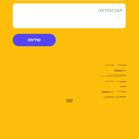
שליחה
03-5480232
03-6460800
טלפון:
פקס:
sherut@cet.ac.il
דוא״ל:
המרכז לטכנולוגיה חינוכית (מטח)
כתובתינו:
רחוב קלאוזנר 16, ת.ד. 36513, תל אביב 61394
ימים א׳-ה׳ בין השעות 16:00-8:00
שעות פעילות:
תמיכה טכנית:
webs@cet.ac.il
03-6200622
טלפון:
דוא״ל:
ימים א׳-ה׳ בין השעות 21:00-8:00
שעות פעילות:
יום ו׳ וערבי חג בין השעות 13:00-8:00
מדיניות פרטיות
הצהרת נגישות