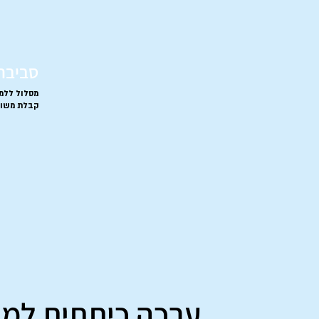
סביבה 
מסלול ללמ
קבלת משוב 
ערכה כיתתית למו