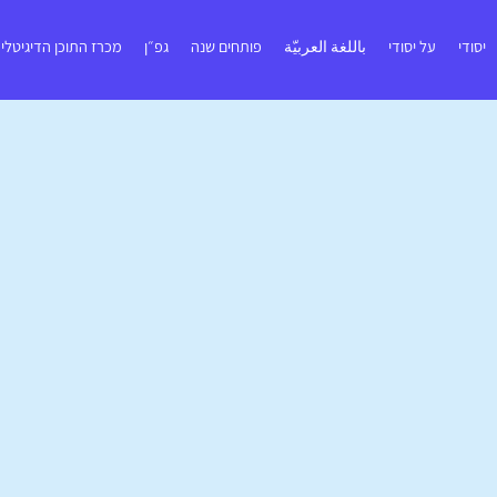
יסודי
על יסודי
باللغة العربيّة
פותחים שנה
גפ״ן
מכרז התוכן הדיגיטלי