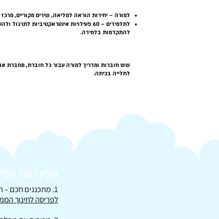
סביבה דיגיטלית חווייתית
למורה – יחידות הוראה למליאה, שירים מקוריים, מרכז מ
לתלמידים – 60 פעילויות אינטראקטיביות לתרג
להתקדמות בלמידה.
חוברות לימוד ועזרי הוראה
שש חוברות ומדריך למורה עבור כל חוברת, מחברת או
לתלייה בכיתה.
הכינו את הכ
1. מתכננים חכם
–
הו
לפריסה לחינוך הממ