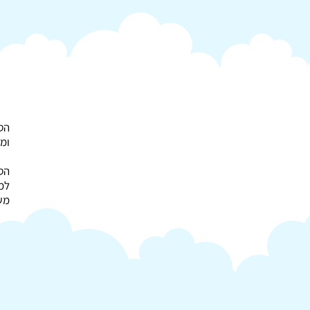
הסביבה הדיגיטלית
הסב
ומת
למו
מש