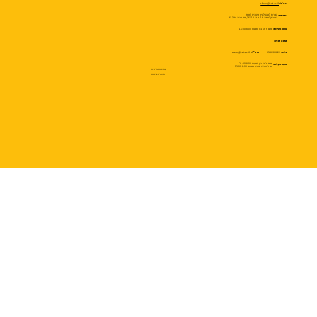
sherut@cet.ac.il
דוא״ל:
המרכז לטכנולוגיה חינוכית (מטח)
כתובתינו:
רחוב קלאוזנר 16, ת.ד. 36513, תל אביב 61394
ימים א׳-ה׳ בין השעות 16:00-8:00
שעות פעילות:
תמיכה טכנית:
webs@cet.ac.il
03-6200622
טלפון:
דוא״ל:
ימים א׳-ה׳ בין השעות 21:00-8:00
שעות פעילות:
יום ו׳ וערבי חג בין השעות 13:00-8:00
מדיניות פרטיות
הצהרת נגישות