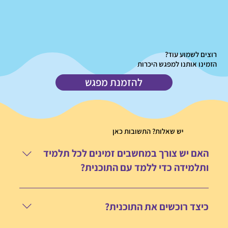
רוצים לשמוע עוד?
הזמינו אותנו למפגש היכרות
להזמנת מפגש
יש שאלות? התשובות כאן
האם יש צורך במחשבים זמינים לכל תלמיד
ותלמידה כדי ללמד עם התוכנית?
אנחנו ממליצים להקרין בכיתה שלוש פעמים בשבוע את יחידות
המליאה הדיגיטליות כחלק מהקניה מיטבית של השיעור. אנחנו
כיצד רוכשים את התוכנית?
ממליצים על תרגול אישי של 10 דקות ביום בסביבת הלימוד
הדיגיטלית לתלמיד. לחלופין, ניתן להעביר שיעור שלם בסביבה