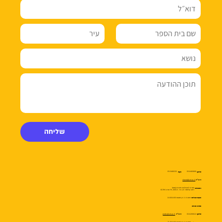
שליחה
03-5480232
03-6460800
טלפון:
פקס:
sherut@cet.ac.il
דוא״ל:
המרכז לטכנולוגיה חינוכית (מטח)
כתובתינו:
רחוב קלאוזנר 16, ת.ד. 36513, תל אביב 61394
ימים א׳-ה׳ בין השעות 16:00-8:00
שעות פעילות:
תמיכה טכנית:
webs@cet.ac.il
03-6200622
טלפון:
דוא״ל:
ימים א׳-ה׳ בין השעות 21:00-8:00